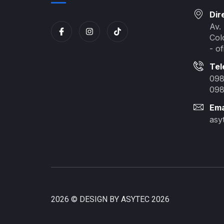
Dir
Av.
Col
- of
Tel
098
098
Ema
asy
2026 © DESIGN BY ASYTEC 2026