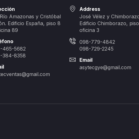
ección
Address
 Río Amazonas y Cristóbal
José Vélez y Chimborazo
ón. Edificio España, piso 8
Edificio Chimborazo, piso
icina 89
oficina 3
éfono
098-779-4842
-465-5682
098-729-2245
-384-8358
Email
il
asytecgye@gmail.com
tecventas@gmail.com