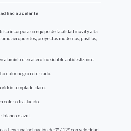
dad hacia adelante
rica incorpora un equipo de facilidad móvil y alta
, como aeropuertos, proyectos modernos, pasillos,
n aluminio o en acero inoxidable antideslizante.
ho color negro reforzado.
n vidrio templado claro.
 color o traslúcido.
r blanco o azul.
cas tiene una inclinación de 0° / 12° con velocidad